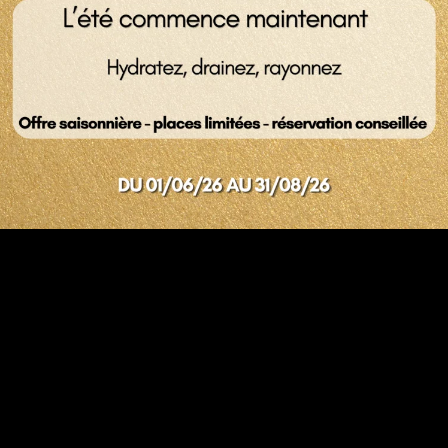
 au cœur
lier