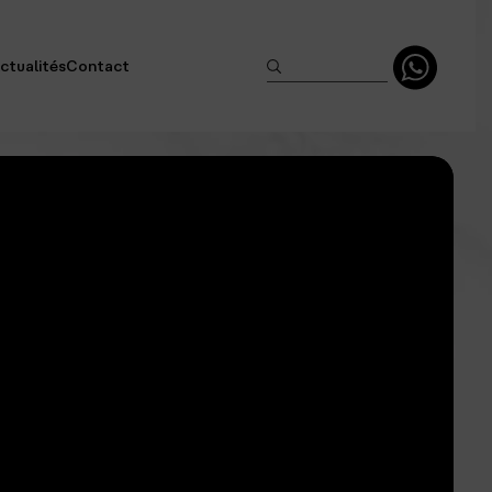
ctualités
Contact
lusifs
isonniers