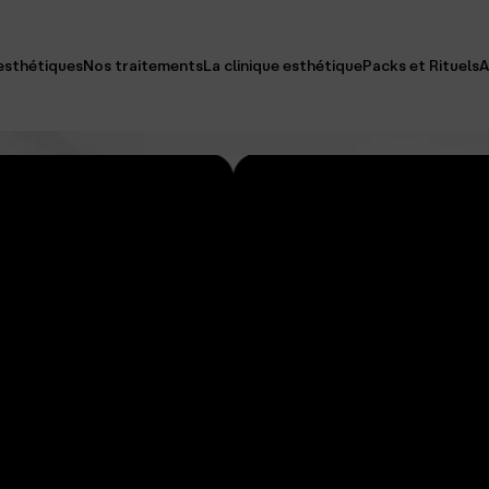
esthétiques
Nos traitements
La clinique esthétique
Packs et Rituels
A
e
Docteur Jaafar Meziane
Packs Exc
e-Menton & Cou
Découvrir Notre Clinique
Rituels Sa
s
Équipe
ux & Poils