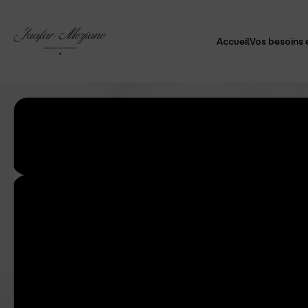
Accueil
Vos besoins 
Visag
Doubl
Corp
Peau
Cheve