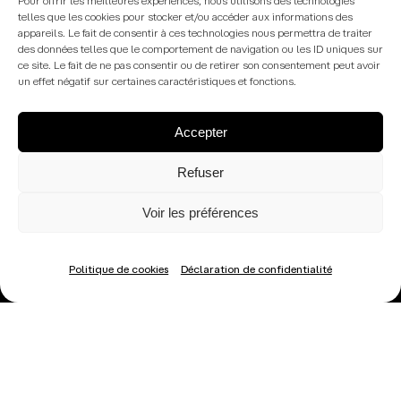
Pour offrir les meilleures expériences, nous utilisons des technologies
telles que les cookies pour stocker et/ou accéder aux informations des
appareils. Le fait de consentir à ces technologies nous permettra de traiter
des données telles que le comportement de navigation ou les ID uniques sur
ce site. Le fait de ne pas consentir ou de retirer son consentement peut avoir
contact@meziane-clinique-
un effet négatif sur certaines caractéristiques et fonctions.
esthetique.fr
Accepter
Refuser
Voir les préférences
© Copyright –
Agence Sweep
2024
Mentions légales
Politique de confidentialité
Politique de cookies
Politique de cookies
Déclaration de confidentialité
Prendre rendez-vous