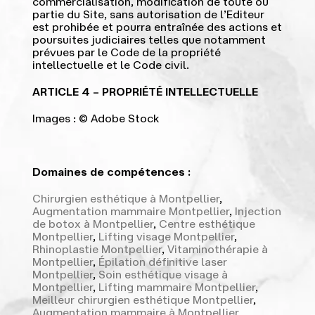
commercialisation, modification de toute ou
partie du Site, sans autorisation de l’Editeur
est prohibée et pourra entraînée des actions et
poursuites judiciaires telles que notamment
prévues par le Code de la propriété
intellectuelle et le Code civil.
ARTICLE 4 – PROPRIÉTÉ INTELLECTUELLE
Images : © Adobe Stock
Domaines de compétences :
Chirurgien esthétique à Montpellier
,
Augmentation mammaire Montpellier
,
Injection
de botox à Montpellier
,
Centre esthétique
Montpellier
,
Lifting visage Montpellier
,
Rhinoplastie Montpellier
,
Vitaminothérapie à
Montpellier
,
Épilation définitive laser
Montpellier
,
Soin esthétique visage à
Montpellier
,
Lifting mammaire Montpellier
,
Meilleur chirurgien esthétique Montpellier
,
Augmentation mammaire à Montpellier
,