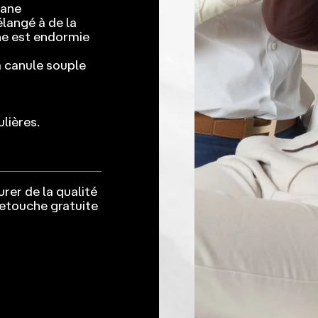
iane
élangé à de la
one est endormie
la canule souple
lières.
urer de la qualité
 retouche gratuite