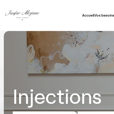
Accueil
Vos besoins
Visa
Doub
Cor
Peau
Chev
Injections