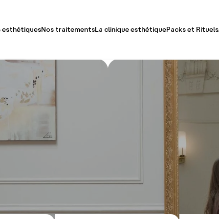
 esthétiques
Nos traitements
La clinique esthétique
Packs et Rituels
ge
Docteur Jaafar Meziane
Packs Ex
le-Menton & Cou
Découvrir Notre Clinique
Rituels S
ps
Équipe
eux & Poils