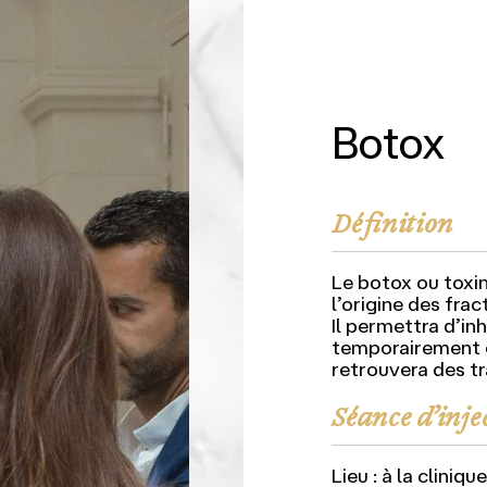
Botox
Définition
Le botox ou toxine
l’origine des fra
Il permettra d’in
temporairement e
retrouvera des tr
Séance d’inje
Lieu : à la cliniq