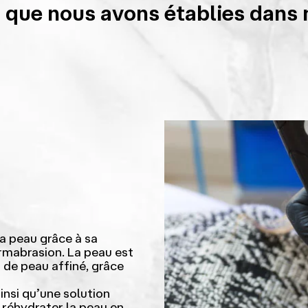
 que nous avons établies dans 
la peau grâce à sa
rmabrasion. La peau est
n de peau affiné, grâce
insi qu’une solution
 réhydrater la peau en