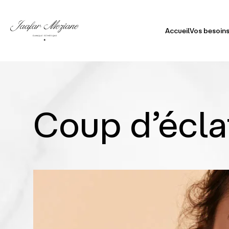
Accueil
Vos besoins
Visa
Doub
Coup d’écla
Cor
Peau
Chev