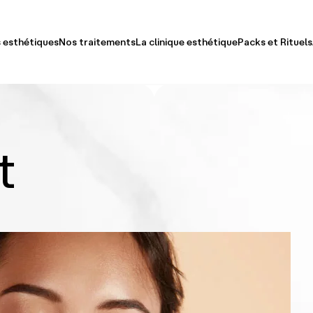
 esthétiques
Nos traitements
La clinique esthétique
Packs et Rituels
ge
Docteur Jaafar Meziane
Packs Ex
le-Menton & Cou
Découvrir Notre Clinique
Rituels S
t
ps
Équipe
eux & Poils