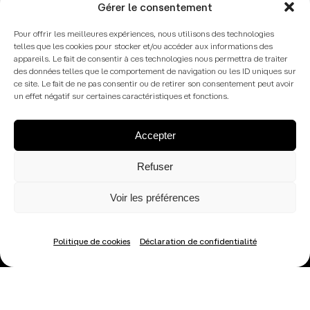
Gérer le consentement
contact@meziane-clinique-
Pour offrir les meilleures expériences, nous utilisons des technologies
esthetique.fr
telles que les cookies pour stocker et/ou accéder aux informations des
appareils. Le fait de consentir à ces technologies nous permettra de traiter
des données telles que le comportement de navigation ou les ID uniques sur
ce site. Le fait de ne pas consentir ou de retirer son consentement peut avoir
un effet négatif sur certaines caractéristiques et fonctions.
Accepter
Refuser
Voir les préférences
© Copyright –
Agence Sweep
2024
Mentions légales
Politique de confidentialité
Politique de cookies
Politique de cookies
Déclaration de confidentialité
Prendre rendez-vous