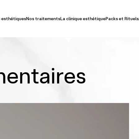
 esthétiques
Nos traitements
La clinique esthétique
Packs et Rituels
ge
Docteur Jaafar Meziane
Packs Ex
le-Menton & Cou
Découvrir Notre Clinique
Rituels S
entaires
ps
Équipe
eux & Poils