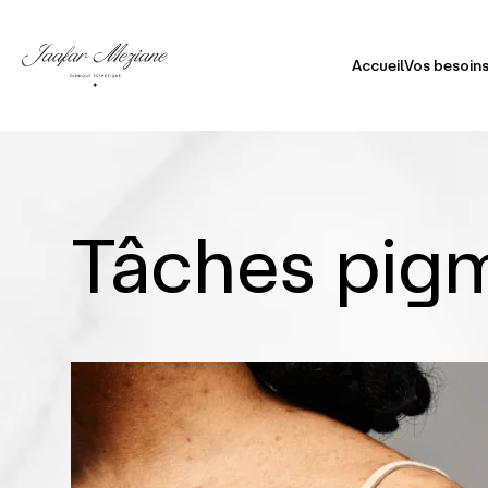
Accueil
Vos besoins
Visa
Doub
Tâches pigm
Cor
Peau
Chev